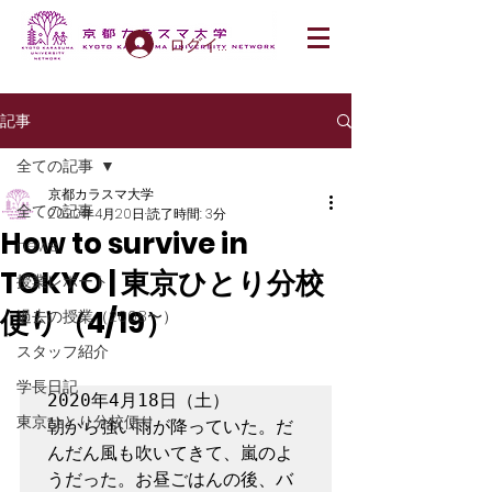
ログイン
記事
全ての記事
京都カラスマ大学
全ての記事
2020年4月20日
読了時間: 3分
How to survive in
news
TOKYO | 東京ひとり分校
授業レポート
便り（4/19）
過去の授業（2008〜）
スタッフ紹介
学長日記
2020年4月18日（土）

東京ひとり分校便り
朝から強い雨が降っていた。だ
んだん風も吹いてきて、嵐のよ
うだった。お昼ごはんの後、バ