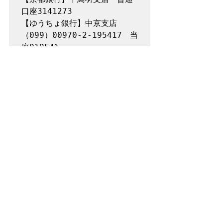
口座3141273

【ゆうちょ銀行】中京支店
（099）00970-2-195417　当
◆Twitter、Facebookもフォローして
くださいね！
東京ひとり分校便り
すべて表示
最新記事