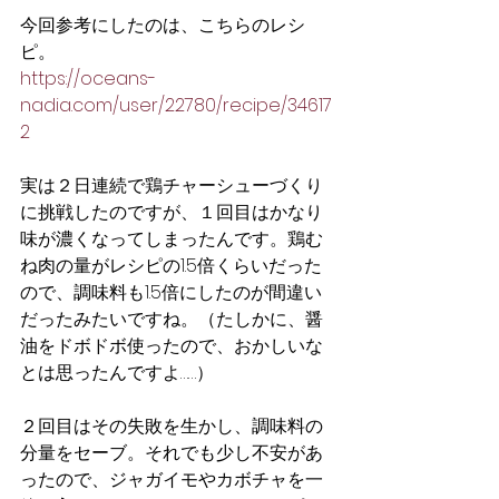
今回参考にしたのは、こちらのレシ
ピ。
https://oceans-
nadia.com/user/22780/recipe/34617
2
実は２日連続で鶏チャーシューづくり
に挑戦したのですが、１回目はかなり
味が濃くなってしまったんです。鶏む
ね肉の量がレシピの1.5倍くらいだった
ので、調味料も1.5倍にしたのが間違い
だったみたいですね。（たしかに、醤
油をドボドボ使ったので、おかしいな
とは思ったんですよ
…
…）
２回目はその失敗を生かし、調味料の
分量をセーブ。それでも少し不安があ
ったので、ジャガイモやカボチャを一