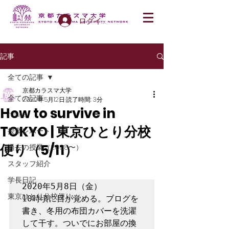
ログイン
記事
全ての記事
京都カラスマ大学
全ての記事
2020年5月12日
読了時間: 3分
How to survive in
news
TOKYO | 東京ひとり分校
授業レポート
便り（5/11）
過去の授業（2008〜）
スタッフ紹介
学長日記
2020年5月8日（金）

東京ひとり分校便り
10時頃に目が覚める。ブログを
書き、冬用の布団カバーを洗濯
して干す。ついでにお部屋の換