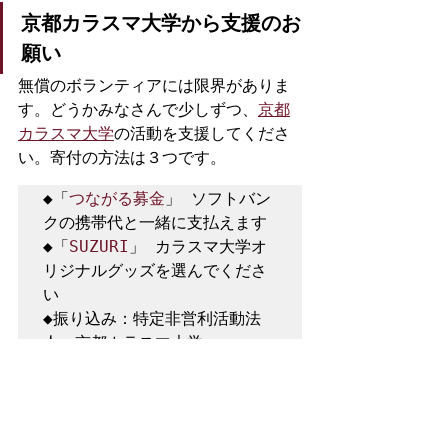
京都カラスマ大学から支援のお
願い
無償のボランティアには限界がありま
す。どうかみなさんで少しずつ、
京都
カラスマ大学
の活動を支援してくださ
い。寄付の方法は３つです。
◆「
つながる募金
」 ソフトバン
クの携帯代と一緒に支払えます

◆「
SUZURI
」 カラスマ大学オ
リジナルグッズを選んでくださ
い

◆振り込み：特定非営利活動法
人　京都カラスマ大学

【京都銀行】下鳥羽支店　普通
口座3141273

【ゆうちょ銀行】中京支店
（099）00970-2-195417　当