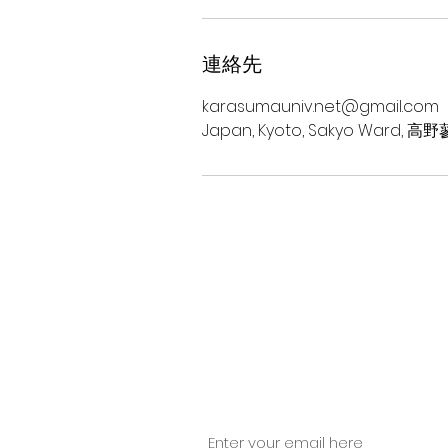
連絡先
karasumauniv.net@gmail.com
Japan, Kyoto, Sakyo War
​授業のお