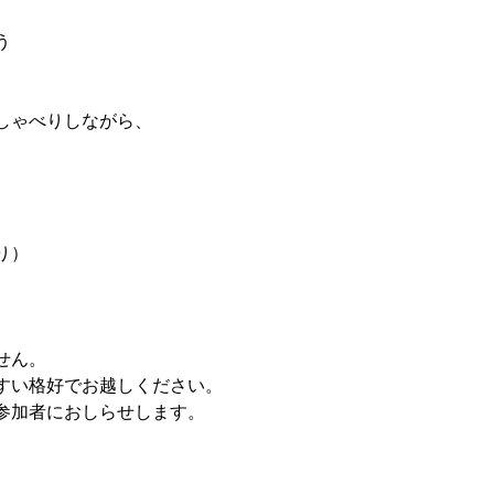
う
。
、
しゃべりしながら、
り）
せん。
すい格好でお越しください。
参加者におしらせします。
）