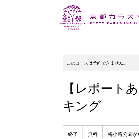
このコースは予約できません。
【レポートあ
キング
無
料
終了
終
無料
梅小路公園か