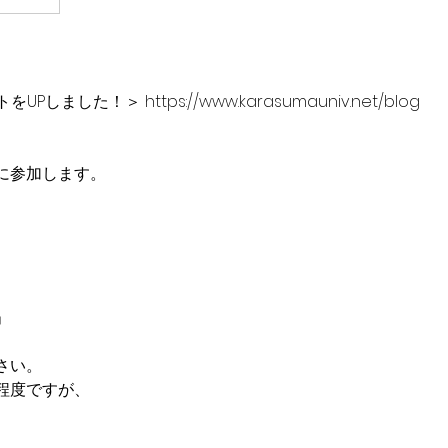
Pしました！＞ https://www.karasumauniv.net/blog
に参加します。
。
」
さい。
程度ですが、