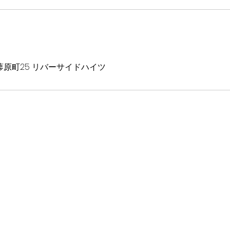
d, 高野蓼原町25 リバーサイドハイツ
知らせを受け取りたい方は
Mail magazine