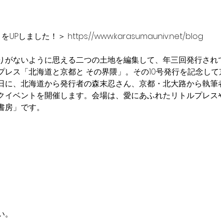
Pしました！＞ https://www.karasumauniv.net/blog
りがないように思える二つの土地を編集して、年三回発行され
レス「北海道と京都と その界隈」。その10号発行を記念して
日に、北海道から発行者の森末忍さん、京都・北大路から執筆
クイベントを開催します。会場は、愛にあふれたリトルプレス
書房」です。
い。