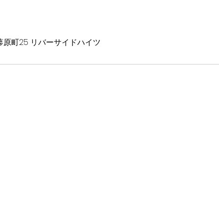
d, 高野蓼原町25 リバーサイドハイツ
知らせを受け取りたい方は
Mail magazine