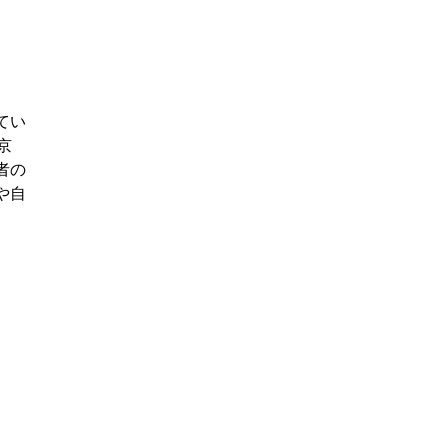
てい
京
者の
や自