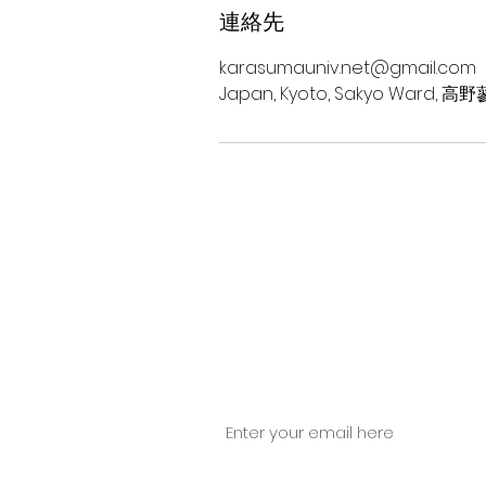
連絡先
karasumauniv.net@gmail.com
Japan, Kyoto, Sakyo War
​授業のお