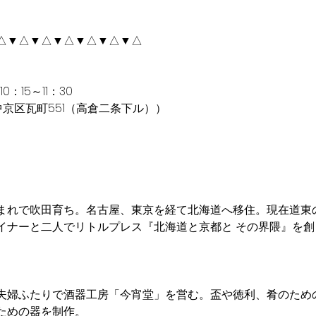
△▼△▼△▼△▼△▼△▼△
：15～11：30
京区瓦町551（高倉二条下ル））
まれで吹田育ち。名古屋、東京を経て北海道へ移住。現在道東
イナーと二人でリトルプレス『北海道と京都と その界隈』を創
夫婦ふたりで酒器工房「今宵堂」を営む。盃や徳利、肴のため
ための器を制作。