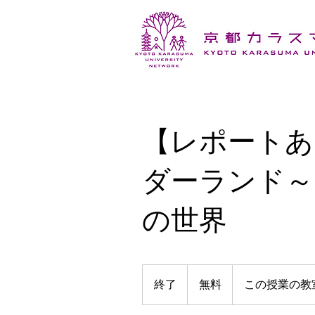
【レポートあ
ダーランド～
の世界
無
料
終了
終
無料
この授業の教
了