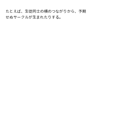
たとえば、生徒同士の横のつながりから、予期
せぬサークルが生まれたりする。
若い人たちがどんどん参加してくれて、数年度
も数十年後も、その人たちがいてくれる。
もっと自由で、もっと広がりのある「生涯教
育」を、本気でつくりたいと思っています。
■
参加方法
あなたがいれば、カタチが変わる。京都カラスマ
大学は、ネットワークですから。
あなたも、京都カラスマ大学に参加してみません
か？参加の方法は様々。
授業への参加から、サポートまで、様々な側面で
ご協力いただける個人や法人のみなさんを募集し
ています。
京都カラスマ大学に共感し、興味がある方は是非
お問い合せください。