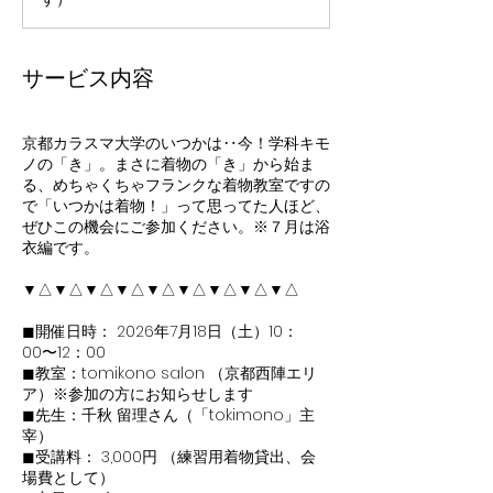
ル
料
等）
サービス内容
京都カラスマ大学のいつかは‥今！学科キモ
ノの「き」。まさに着物の「き」から始ま
る、めちゃくちゃフランクな着物教室ですの
で「いつかは着物！」って思ってた人ほど、
ぜひこの機会にご参加ください。※７月は浴
衣編です。
▼△▼△▼△▼△▼△▼△▼△▼△▼△
◼︎開催日時： 2026年7月18日（土）10：
00〜12：00
◼︎教室：tomikono salon （京都西陣エリ
ア）※参加の方にお知らせします
◼︎先生：千秋 留理さん（「tokimono」主
宰）
◼︎受講料： 3,000円 （練習用着物貸出、会
場費として）