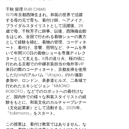
千秋 留理 RURI CHIAKI
1975年京都西陣生まれ。和装の世界で活躍
する母の元で育ち、着付け師、ヘアメイク、
ブライダルスタイリストとして活躍後、26
歳で母、千秋芳子に師事。以後、西陣織会館
をはじめ、全国で行われる着物ショーの裏方
として経験を積む。着物の管理、コーディネ
ート、着付け、音響、照明など、チームを率
いて年間300日の着物ショーを専属ディレク
ターとして支える。8月の送り火、桜の頃に
行われる京都での中継衣装担当や海外等VIP
来日の際のコーディネート、京都友禅を使用
したBjörkのアルバム「Utopia」のMV撮影
参加や、ロンドン、表参道ヒルズ、二条城で
行われたエキシビジョン「KIMONO
ROBOTO」などでのロボットへの着付けな
ど、国内外での様々な和装スタイリストの経
験をもとに、和装文化のカルチャープレナー
（文化起業家）として活動する。2025年、
「tokimono」をスタート。
この授業は、着付け教室ではありません。な