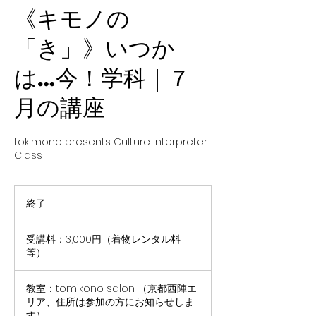
《キモノの
「き」》いつか
は…今！学科｜７
月の講座
tokimono presents Culture Interpreter
Class
終了
終
了
受
講
受講料：3,000円（着物レンタル料
料：
等）
3,000
円
（着
物
教室：tomikono salon （京都西陣エ
レ
リア、住所は参加の方にお知らせしま
ン
す）
タ