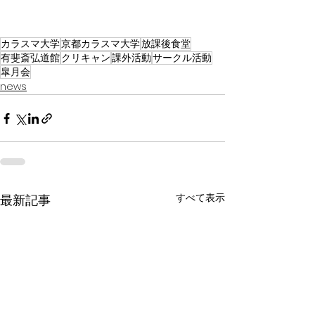
カラスマ大学
京都カラスマ大学
放課後食堂
有斐斎弘道館
クリキャン
課外活動
サークル活動
皐月会
news
すべて表示
最新記事