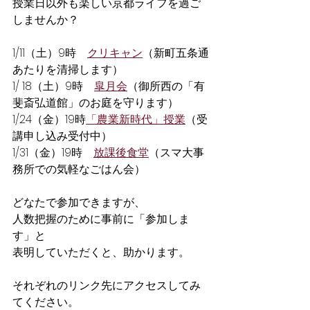
授業日以外も楽しい京都ライフを過ご
しませんか？
1/11（土）9時　
クリキャン
（新町五条通
あたりを清掃します）
1/ 18（土）9時　
皐月会
（御所西の「有
斐斎弘道館」のお庭を守ります）
1/24（金）19時
「農業新時代」授業
（受
講申し込み受付中）
1/31（金）19時　
放課後食堂
（スマ大事
務所での気軽なごはん会）
どなたで参加できますが、
人数把握のために事前に「参加しま
す」と
表明していただくと、助かります。
それぞれのリンク先にアクセスしてみ
てください。