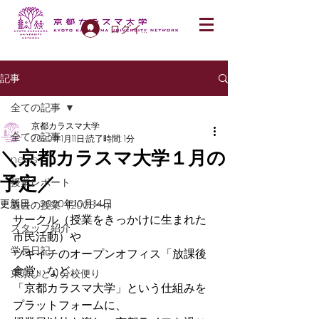
ログイン
記事
全ての記事
京都カラスマ大学
全ての記事
2020年1月11日
読了時間: 1分
＼京都カラスマ大学１月の
news
予定／
授業レポート
更新日：
2020年10月14日
過去の授業（2008〜）
サークル（授業をきっかけに生まれた
スタッフ紹介
市民活動）や
学長日記
ツキイチのオープンオフィス「放課後
食堂」など、
東京ひとり分校便り
「京都カラスマ大学」という仕組みを
プラットフォームに、