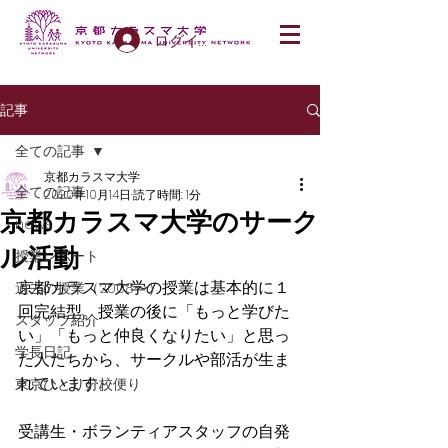
ログイン
記事
全ての記事
京都カラスマ大学
全ての記事
2020年10月14日
読了時間: 1分
京都カラスマ大学のサーク
news
ル活動
授業レポート
京都カラスマ大学の授業は基本的に１
過去の授業（2008〜）
回完結型。授業の後に「もっと学びた
スタッフ紹介
い」「もっと仲良くなりたい」と思っ
学長日記
た人たちから、サークルや部活が生ま
れています。
東京ひとり分校便り
受講生・ボランティアスタッフの自発