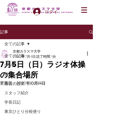
ログイン
記事
全ての記事
京都カラスマ大学
全ての記事
2020年7月4日
読了時間: 1分
7月5日（日）ラジオ体操
news
の集合場所
授業レポート
更新日：
2020年10月13日
過去の授業（2008〜）
スタッフ紹介
学長日記
東京ひとり分校便り