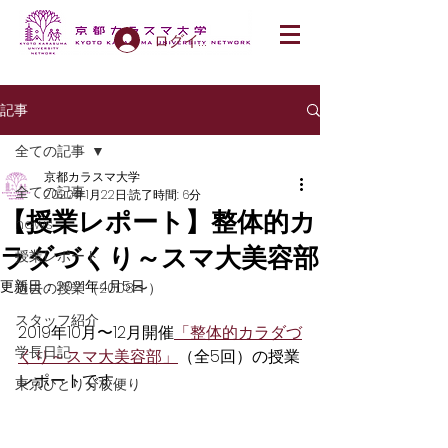
ログイン
記事
全ての記事
京都カラスマ大学
全ての記事
2020年1月22日
読了時間: 6分
【授業レポート】整体的カ
news
ラダづくり～スマ大美容部
授業レポート
更新日：
2021年4月5日
過去の授業（2008〜）
スタッフ紹介
2019年10月〜12月開催
「整体的カラダづ
学長日記
くり～スマ大美容部」
（全5回）の授業
レポートです。
東京ひとり分校便り