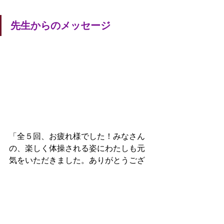
先生からのメッセージ
「全５回、お疲れ様でした！みなさん
の、楽しく体操される姿にわたしも元
気をいただきました。ありがとうござ
います。例えば、毎日5分の身体にいい
体操を入れるのもよいことです。です
が、8時間のデスクワーク、毎日7000
歩いているとすると、これらの日常の
動作がどうであるか、いい姿勢なのか