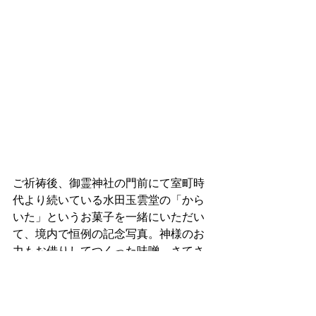
ご祈祷後、御霊神社の門前にて室町時
代より続いている水田玉雲堂の「から
いた」というお菓子を一緒にいただい
て、境内で恒例の記念写真。神様のお
力もお借りしてつくった味噌、さてさ
てどんなお味になることでしょうか。