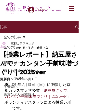
ログイン
記事
全ての記事
京都カラスマ大学
全ての記事
2025年3月4日
読了時間: 5分
【授業レポート】納豆屋さ
news
んで、カンタン手前味噌づ
授業レポート
くり｜2025ver
過去の授業（2008〜）
スタッフ紹介
更新日：
2025年5月10日
※2025年2月16日（日）に開催した京
学長日記
都カラスマ大学授業「
納豆屋さんで、
東京ひとり分校便り
カンタン手前味噌づくり｜2025ver
」
ボランティアスタッフによる授業レポ
ートです。