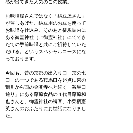
感が出てきた人気のこの授業。
お味噌屋さんではなく「納豆屋さん」
が蒸しあげた、納豆用のお豆を使って
お味噌を仕込み、そのあと徒歩圏内に
ある御霊神社（上御霊神社）にてでき
たての手前味噌と共にご祈祷していた
だける。というスペシャルコースにな
っております。
今回も、昔の京都の出入り口「京の七
口」の一つである鞍馬口を起点に東の
鴨川から西の金閣寺へと続く「鞍馬口
通り」にある藤原食品の４代目藤原和
也さんと、御霊神社の禰宜、小栗栖憲
英さんのおふたりにお世話になりまし
た。