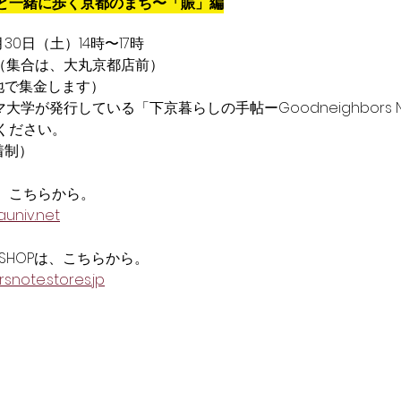
と一緒に歩く京都のまち〜「賑」編
月30日（土）14時〜17時
（集合は、大丸京都店前） 
地で集金します） 
大学が発行している「下京暮らしの手帖ーGoodneighbors 
ください。 
着制）
、こちらから。
auniv.net
SHOPは、こちらから。
snote.stores.jp