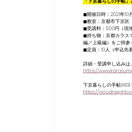
「下京暮らしの手帖」
◼︎開催日時：2021年10
◼︎教室：京都市下京区
◼︎受講料：500円（現
◼︎持ち物：京都カラスマ
編／上級編）をご持参
◼︎定員：10人（申込先
詳細・受講申し込みは
https://www.karasum
下京暮らしの手帖WEB 
https://goodneighbor