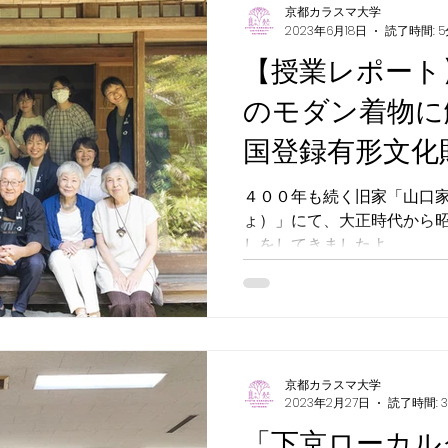
京都カラスマ大学
2023年6月18日
読了時間: 5
【授業レポート
のモダン着物に
国登録有形文化
で虫干し体験」
４００年も続く旧家「山口家
ょ）」にて、大正時代から
しをしてきましたよ。
京都カラスマ大学
2023年2月27日
読了時間: 
「下京ローカル