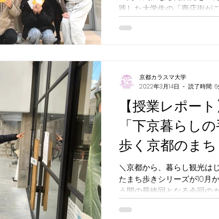
践した大学生の「商店街が
いもよらなかった」という
京都カラスマ大学
2022年3月14日
読了時間: 6
【授業レポート
「下京暮らしの
歩く京都のまち
＼京都から、暮らし観光は
たまち歩きシリーズが10月
う間の最終回となる今回の
「暮」エリアです。