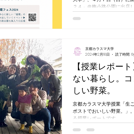
２４」＠梅小路公園に出店
は、夢の入り口。大きさも
な、手づくりの「ポケット
します。
京都カラスマ大学
2024年2月18日
読了時間: 6
【授業レポート
ない暮らし。コ
しい野菜。
京都カラスマ大学授業「生
ポストでおいしい野菜。」
る授業レポートです