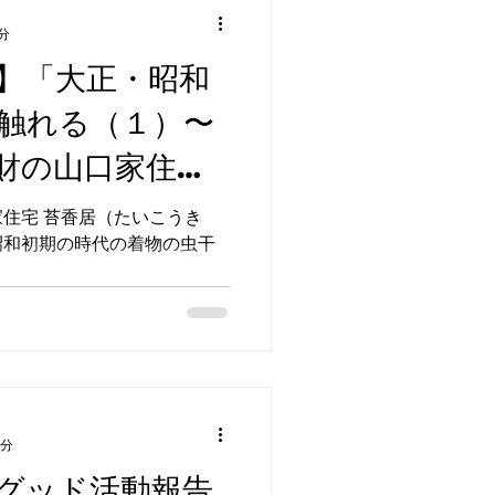
分
】「大正・昭和
触れる（１）〜
財の山口家住宅
住宅 苔香居（たいこうき
昭和初期の時代の着物の虫干
3分
グッド活動報告