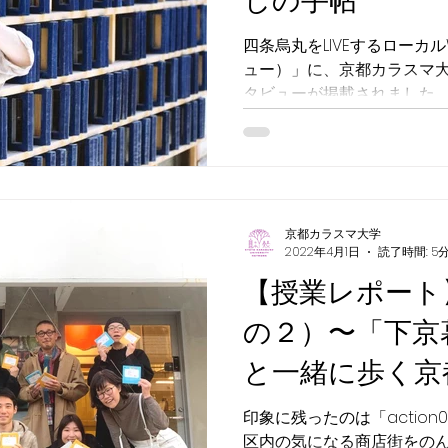
しの手帖
四条烏丸をLIVEするローカル
ュー）」に、京都カラスマ
タビューが掲載されました
京都カラスマ大学
2022年4月1日
読了時間: 5
【授業レポート
の２）〜「下京
と一緒に歩く京
印象に残ったのは「actio
区内の気になる商店街をの