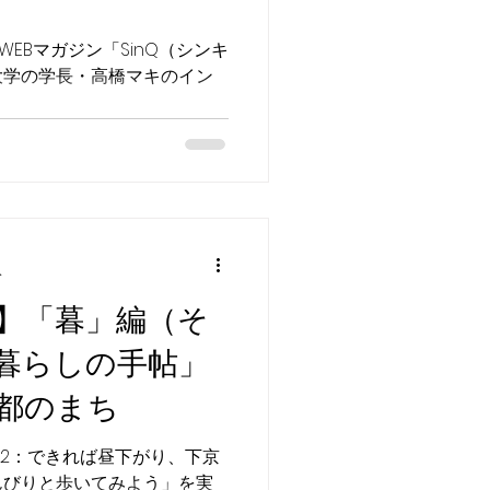
WEBマガジン「SinQ（シンキ
大学の学長・高橋マキのイン
。
分
】「暮」編（そ
暮らしの手帖」
都のまち
n02：できれば昼下がり、下京
んびりと歩いてみよう」を実