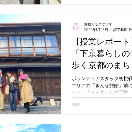
京都カラスマ大学
2022年1月23日
読了時間: 5
【授業レポート
「下京暮らしの
歩く京都のまち
ボランティアスタッフ初挑戦の藤本で
エリアの「きんせ旅館」前
なる「「下京暮らしの手帖
授業が始まりました。 今回は、「遊（ゆう）」と名付け
たエリアが教室となります