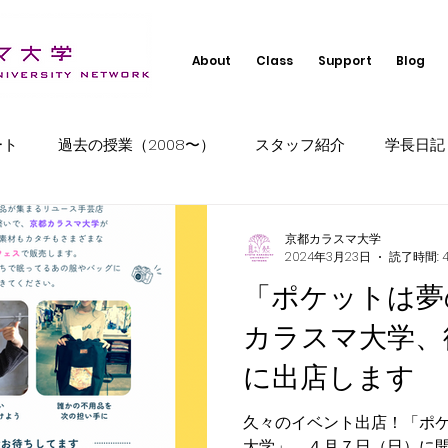
About
Class
Support
Blog
ート
過去の授業（2008〜）
スタッフ紹介
学長日記
京都カラスマ大学
2024年3月23日
読了時間: 
「ポケットは夢
カラスマ大学、循
に出店します
久々のイベント出店！「ポケ
大学」、４月７日（日）に