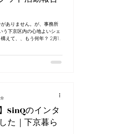
舎がありません。が、事務所
という下京区内の心地よいシェ
構えて、、もう何年？ 2月19
で行われた「下京ローカルグッ
きました。
2分
SinQのインタ
した｜下京暮ら